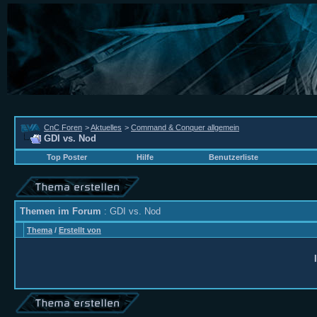
CnC Foren
>
Aktuelles
>
Command & Conquer allgemein
GDI vs. Nod
Top Poster
Hilfe
Benutzerliste
Themen im Forum
: GDI vs. Nod
Thema
/
Erstellt von