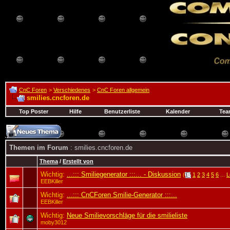
CnC Foren
>
Verschiedenes
>
CnC Foren allgemein
smilies.cncforen.de
Top Poster
Hilfe
Benutzerliste
Kalender
Tea
Themen im Forum
: smilies.cncforen.de
Thema
/
Erstellt von
Wichtig:
...::: Smiliegenerator :::... - Diskussion
(
1
2
3
4
5
6
...
L
EEBKiller
Wichtig:
...::: CnCForen Smilie-Generator :::...
EEBKiller
Wichtig:
Neue Smilievorschläge für die smilieliste
moby3012