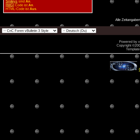
Smileys
sind
An
.
[IMG]
Code ist
An
.
HTML-Code ist
Aus
.
Alle Zeitangaben
Powered by vB
Copyright ©2000
Template