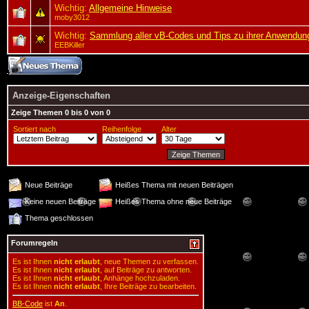
Wichtig:
Allgemeine Hinweise
moby3012
Wichtig:
Sammlung aller vB-Codes und Tips zu ihrer Anwendun
EEBKiller
Anzeige-Eigenschaften
Zeige Themen 0 bis 0 von 0
Sortiert nach
Reihenfolge
Alter
Neue Beiträge
Heißes Thema mit neuen Beiträgen
Keine neuen Beiträge
Heißes Thema ohne neue Beiträge
Thema geschlossen
Forumregeln
Es ist Ihnen
nicht erlaubt
, neue Themen zu verfassen.
Es ist Ihnen
nicht erlaubt
, auf Beiträge zu antworten.
Es ist Ihnen
nicht erlaubt
, Anhänge hochzuladen.
Es ist Ihnen
nicht erlaubt
, Ihre Beiträge zu bearbeiten.
BB-Code
ist
An
.