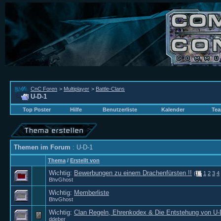
CnC Foren
>
Multiplayer
>
Battle-Clans
U-D-1
Top Poster
Hilfe
Benutzerliste
Kalender
Tea
Themen im Forum
: U-D-1
Thema
/
Erstellt von
Wichtig:
Bewerbungen zu einem Drachenfürsten !!
(
1
2
3
4
BhvGhost
Wichtig:
Memberliste
BhvGhost
Wichtig:
Clan Regeln, Ehrenkodex & Die Entstehung von U-
ddeber