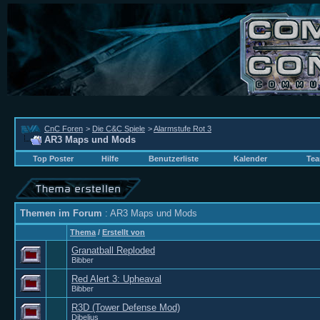
CnC Foren
>
Die C&C Spiele
>
Alarmstufe Rot 3
AR3 Maps und Mods
Top Poster
Hilfe
Benutzerliste
Kalender
Tea
Themen im Forum
: AR3 Maps und Mods
Thema
/
Erstellt von
Granatball Reploded
Bibber
Red Alert 3: Upheaval
Bibber
R3D (Tower Defense Mod)
Dibelius