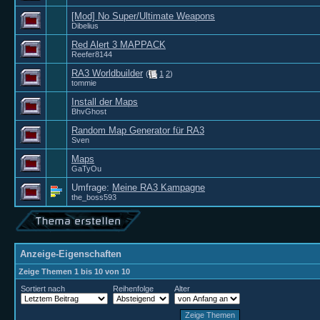
[Mod] No Super/Ultimate Weapons
Dibelius
Red Alert 3 MAPPACK
Reefer8144
RA3 Worldbuilder
(
1
2
)
tommie
Install der Maps
BhvGhost
Random Map Generator für RA3
Sven
Maps
GaTyOu
Umfrage:
Meine RA3 Kampagne
the_boss593
Anzeige-Eigenschaften
Zeige Themen 1 bis 10 von 10
Sortiert nach
Reihenfolge
Alter