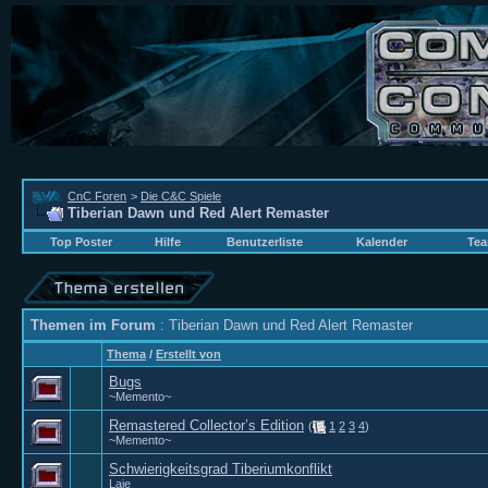
CnC Foren
>
Die C&C Spiele
Tiberian Dawn und Red Alert Remaster
Top Poster
Hilfe
Benutzerliste
Kalender
Tea
Themen im Forum
: Tiberian Dawn und Red Alert Remaster
Thema
/
Erstellt von
Bugs
~Memento~
Remastered Collector’s Edition
(
1
2
3
4
)
~Memento~
Schwierigkeitsgrad Tiberiumkonflikt
Laie