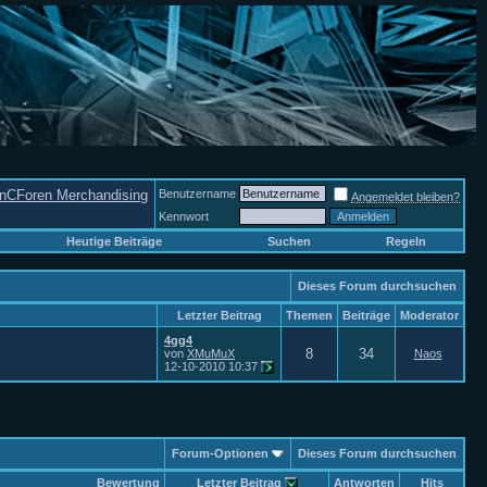
nCForen Merchandising
Benutzername
Angemeldet bleiben?
Kennwort
Heutige Beiträge
Suchen
Regeln
Dieses Forum durchsuchen
Letzter Beitrag
Themen
Beiträge
Moderator
4gg4
8
34
von
XMuMuX
Naos
12-10-2010
10:37
Forum-Optionen
Dieses Forum durchsuchen
Bewertung
Letzter Beitrag
Antworten
Hits