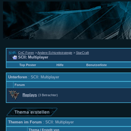
CnC Foren
>
Andere Echtzeitstrategie
>
StarCraft
SCII: Multiplayer
Top Poster
Hilfe
Benutzerliste
Unterforen
: SCII: Multiplayer
Forum
Replays
(3 Betrachter)
Themen im Forum
: SCII: Multiplayer
Thema
/
Erstellt von