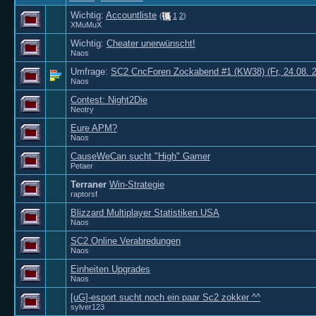
Wichtig:
Accountliste
(
1
2
)
XMuMuX
Wichtig:
Cheater unerwünscht!
Naos
Umfrage:
SC2 CncForen Zockabend #1 (KW38) (Fr, 24.08. 2
Naos
Contest: Night2Die
Neotry
Eure APM?
Naos
CauseWeCan sucht "High" Gamer
Petaer
Terraner
Win-Strategie
raptorsf
Blizzard Multiplayer Statistiken USA
Naos
SC2 Online Verabredungen
Naos
Einheiten Upgrades
Naos
[uG]-esport sucht noch ein paar Sc2 zokker ^^
sylver123