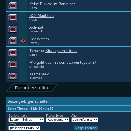
Keine Punkte im Battle.net
Naos
SC2 MapHack
Naos
Aktivität
Tobias.H
Ligasystem
Swizzy
Terraner
Strategie mit Terra
raptorsf
Wie geht das mit dem Accountsystem?
Chaoskilla
Teamspeak
XMuMuX
Anzeige-Eigenschaften
Zeige Themen 1 bis 16 von 16
Sortiert nach
Reihenfolge
Alter
Präfix