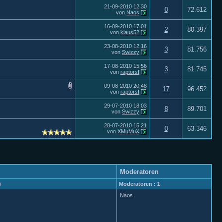
21-09-2010
12:30
0
72.612
von
Naos
16-09-2010
17:01
2
80.397
von
klaus52
23-08-2010
12:16
3
81.756
von
Swizzy
17-08-2010
15:56
3
81.745
von
raptorsf
09-08-2010
20:48
17
96.452
von
raptorsf
29-07-2010
18:03
8
89.701
von
Swizzy
28-07-2010
15:21
0
63.346
von
XMuMuX
Moderatoren
)
Moderatoren : 1
Naos