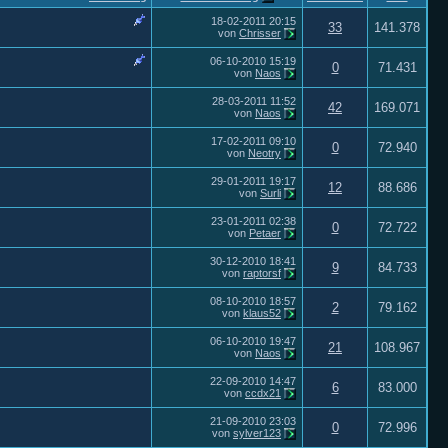
18-02-2011
20:15
33
141.378
von
Chrisser
06-10-2010
15:19
0
71.431
von
Naos
28-03-2011
11:52
42
169.071
von
Naos
17-02-2011
09:10
0
72.940
von
Neotry
29-01-2011
19:17
12
88.686
von
Surli
23-01-2011
02:38
0
72.722
von
Petaer
30-12-2010
18:41
9
84.733
von
raptorsf
08-10-2010
18:57
2
79.162
von
klaus52
06-10-2010
19:47
21
108.967
von
Naos
22-09-2010
14:47
6
83.000
von
ccdx21
21-09-2010
23:03
0
72.996
von
sylver123