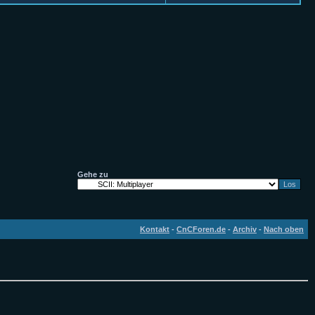
Gehe zu
Kontakt
-
CnCForen.de
-
Archiv
-
Nach oben