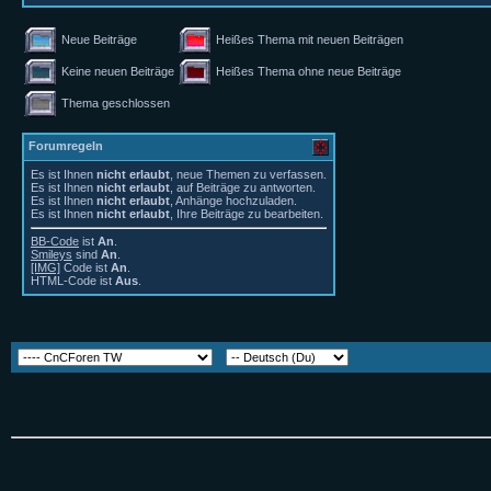
Neue Beiträge
Heißes Thema mit neuen Beiträgen
Keine neuen Beiträge
Heißes Thema ohne neue Beiträge
Thema geschlossen
Forumregeln
Es ist Ihnen
nicht erlaubt
, neue Themen zu verfassen.
Es ist Ihnen
nicht erlaubt
, auf Beiträge zu antworten.
Es ist Ihnen
nicht erlaubt
, Anhänge hochzuladen.
Es ist Ihnen
nicht erlaubt
, Ihre Beiträge zu bearbeiten.
BB-Code
ist
An
.
Smileys
sind
An
.
[IMG]
Code ist
An
.
HTML-Code ist
Aus
.