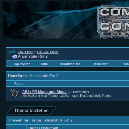
CnC Foren
>
Die C&C Spiele
Alarmstufe Rot 2
Top Poster
Hilfe
Benutzerliste
Kalender
Tea
Unterforen
: Alarmstufe Rot 2
Forum
AR2+YR Maps und Mods
(20 Betrachter)
Alle Mod und Map Themen zu Alarmstufe Rot 2 und Yuris Rache
Themen im Forum
: Alarmstufe Rot 2
Thema
/
Erstellt von