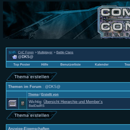
CnC Foren
>
Multiplayer
>
Battle-Clans
@DKS@
Top Poster
Hilfe
Benutzerliste
Kalender
Tea
Themen im Forum
: @DKS@
Thema
/
Erstellt von
Wichtig:
Übersicht Hierarchie und Member´s
BadDadRS
Anzeige-Eigenschaften