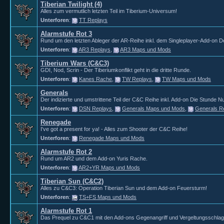
Tiberian Twilight (4)
Alles zum vermutlich letzten Teil im Tiberium-Universum!
Unterforen
:
TT Replays
Alarmstufe Rot 3
Rund um den letzten Ableger der AR-Reihe inkl. dem Singleplayer-Add-on D
Unterforen
:
AR3 Replays
,
AR3 Maps und Mods
Tiberium Wars (C&C3)
GDI, Nod, Scrin - Der Tiberiumkonflikt geht in die dritte Runde.
Unterforen
:
Kanes Rache
,
TW Replays
,
TW Maps und Mods
Generals
Der indizierte und umstrittene Teil der C&C Reihe inkl. Add-on Die Stunde Nu
Unterforen
:
DSN Replays
,
Generals Maps und Mods
,
Generals R
Renegade
I've got a present for ya! - Alles zum Shooter der C&C Reihe!
Unterforen
:
Renegade Maps und Mods
Alarmstufe Rot 2
Rund um AR2 und dem Add-on Yuris Rache.
Unterforen
:
AR2+YR Maps und Mods
Tiberian Sun (C&C2)
Alles zu C&C3: Operation Tiberian Sun und dem Add-on Feuersturm!
Unterforen
:
TS+FS Maps und Mods
Alarmstufe Rot 1
Das Prequel zu C&C1 mit den Add-ons Gegenangriff und Vergeltungsschlag