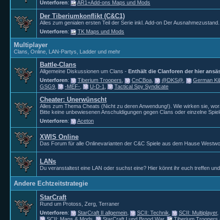
Unterforen
:
AR1+Add-ons Maps und Mods
Der Tiberiumkonflikt (C&C1)
Alles zum genialen ersten Teil der Serie inkl. Add-on Der Ausnahmezustand.
Unterforen
:
TK Maps und Mods
Multiplayer
Clans, Online, LAN-Partys, Ladder und mehr
Battle-Clans
Allgemeine Diskussionen um Clans -
Enthält die Clanforen der hier ansä
Unterforen
:
Tiberium Troopers
,
CnCBoa
,
@DKS@
,
German K
GSG9
,
-MEF-
,
U-D-1
,
Tactical Spy Syndicate
Cheater: Unerwünscht
Alles zum Thema Cheats (Nicht zu deren Anwendung!). Wie wirken sie, wor
Bitte keine unbewiesenen Anschuldigungen gegen Clans oder einzelne Spiel
Unterforen
:
Aceton
XWIS Online
Das Forum für alle Onlinevarianten der C&C Spiele aus dem Hause Westw
LANs
Du veranstaltest eine LAN oder suchst eine? Hier könnt ihr euch treffen un
Andere Echtzeitstrategie
StarCraft
Rund um Protoss, Zerg, Terraner
Unterforen
:
StarCraft II allgemein
,
SCII: Technik
,
SCII: Multiplayer
,
SCII: Maps & Mods
,
StarCraft I und Brood War
,
Tiberium Troopers