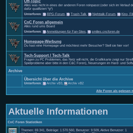
Off-Topic
Alles was nicht in eines der anderen Foren reinpasst (oder sich im Verlauf 
dafür qualifiziert *g*)
Unterforen
:
RPG-Forum
,
Trash-Talk
,
Nighttalk-Forum
,
Kino, F
CnC Foren allgemein
Alles rund ums Board
Unterforen
:
Anmeldungen für Fan-Sites
,
smilies.cncforen.de
Homepage-Werbung
Du hast eine Homepage und möchtest mehr Besucher? Stell sie hier vor!
Tech-Support / Tech-Talk
Fragen zu PC Problemen, das Netz will nicht, die Grafikkarte zeigt nur Strei
Spielprobleme aber bitte in den C&C Foren), Neuerungen im Hard- und Soft
Archive
Übersicht über die Archive
Unterforen
:
Archiv vB3
,
Archiv vB2
Alle Foren als gelesen 
Aktuelle Informationen
CnC Foren Statistiken
Themen: 69.341, Beiträge: 1.570.560, Benutzer: 9.509,
Aktive Benutzer: 1