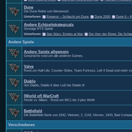
Dune
Die Dune Reihe von Westwood
Unterforen
:
Emperor – Schlacht um Dune
,
Dune 2000
,
Dune II – 
Andere Echtzeitstrategicals
Sonstige RTS Spiele
Unterforen
:
Star Wars: Empire at War
,
Der Herr der Ringe: Die Schla
Andere Spiele
Andere Spiele allgemein
Gespräche rund um alle anderen Games.
Valve
Rund um Half-Life, Counter-Strike, Team Fortress, Left 4 Dead und mehr vo
Diablo
Von Diablo, Diablo II über LoD bis Diablo III
(World of) WarCraft
Horde vs. Allianz - Rund um WC1 bis 3 plus WoW
Battlefield
Die Battlefield-Serie von 1942, Vietnam, 2, 2142, Heroes, 1943, Bad Compan
Verschiedenes