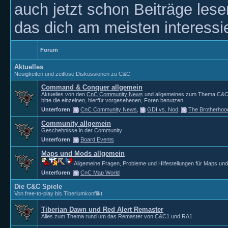
auch jetzt schon Beiträge les
das dich am meisten interessie
Forum
Aktuelles
Neuigkeiten und zeitlose Diskussionen zu C&C
Command & Conquer allgemein
Aktuelles von den
CnC Community News
und allgemeines zum Thema C&C. 
bitte die einzelnen, hierfür vorgesehenen, Foren benutzen.
Unterforen
:
CnC Community News
,
GDI vs. Nod
,
The Brotherhoo
Community allgemein
Geschehnisse in der Community
Unterforen
:
Board Events
Maps und Mods allgemein
Allgemeine Fragen, Probleme und Hilfestellungen für Maps un
Unterforen
:
CnC Map World
Die C&C Spiele
Von free-to-play bis Tiberiumkonflikt
Tiberian Dawn und Red Alert Remaster
Alles zum Thema rund um das Remaster von C&C1 und RA1