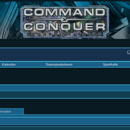
C
Kalender
Teamspeakviewer
Spielhalle
ormation