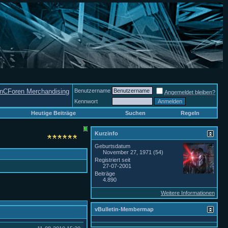
nCForen Merchandising
Benutzername
Angemeldet bleiben?
Kennwort
Heutige Beiträge
Suchen
Regeln
Kurzinfo
Geburtsdatum
November 27, 1971 (54)
Registriert seit
27-07-2001
Beiträge
4.890
Weitere Informationen
vBulletin-Membermap