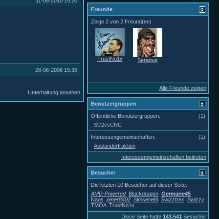
11-08-2010
15:20
Freunde
Zeige 2 von 2 Freund(en)
TrustNo1x
Seraque
28-06-2008
15:36
Alle Freunde zeigen
Unterhaltung ansehen
Benutzergruppen
Öffentliche Benutzergruppen:
(1)
SC2vsCNC
Interessengemeinschaften:
(1)
Ausländerfraktion
Interessengemeinschaften beitreten
Besucher
Die letzten 10 Besucher auf dieser Seite:
AMD-Powered
Blackdragon
Germane45
Naos
peter8402
Simsenetti
Swizztrex
Swizzy
TMOA
TrustNo1x
Diese Seite hatte
143.541
Besucher