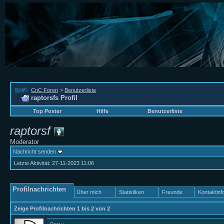
CnC Foren
>
Benutzerliste
raptorsfs Profil
Top Poster
Hilfe
Benutzerliste
raptorsf
Moderator
Nachricht senden
Letzte Aktivität:
27-11-2023
11:06
Profilnachrichten
Über mich
Statistiken
Freunde
Kontaktinf
Zeige Profilnachrichten 1 bis
2
von
2