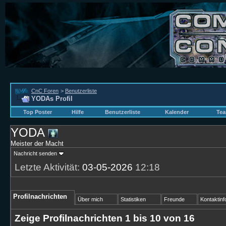
CnC Foren
>
Benutzerliste
YODAs Profil
Top Poster
Hilfe
Benutzerliste
Kalender
Tea
YODA
Meister der Macht
Nachricht senden
Letzte Aktivität:
03-05-2026
12:18
Profilnachrichten
Über mich
Statistiken
Freunde
Kontaktinf
Zeige Profilnachrichten 1 bis
10
von
16