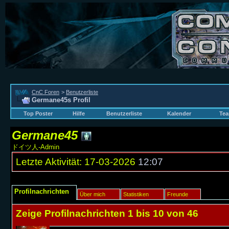
CnC Foren
>
Benutzerliste
Germane45s Profil
Top Poster
Hilfe
Benutzerliste
Kalender
Tea
Germane45
ドイツ人-Admin
Letzte Aktivität:
17-03-2026
12:07
Profilnachrichten
Über mich
Statistiken
Freunde
Zeige Profilnachrichten 1 bis
10
von
46