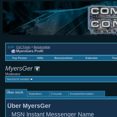
CnC Foren
>
Benutzerliste
MyersGers Profil
Top Poster
Hilfe
Benutzerliste
Kalender
Tea
MyersGer
Moderator
Nachricht senden
Über mich
Statistiken
Freunde
Kontaktinformation
Über MyersGer
MSN Instant Messenger Name