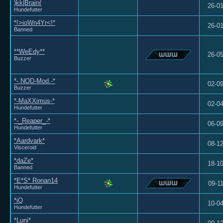
)kk|Brain(
26-0
Hundefutter
*!>ioWn4Yr<!*
26-0
Banned
**WeEdy**
26-0
Buzzer
*-.NOD-Mod.-*
02-0
Buzzer
*-MaXXimus-*
02-0
Hundefutter
*-_Reaper_-*
06-0
Hundefutter
*Aardvark*
08-1
Visceroid
*daZe*
18-1
Banned
*E*S* Ronan14
09-1
Hundefutter
*iQ
10-0
Hundefutter
*Luni*