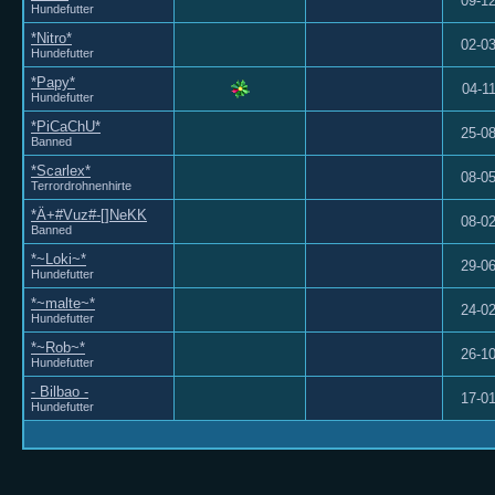
09-1
Hundefutter
*Nitro*
02-0
Hundefutter
*Papy*
04-1
Hundefutter
*PiCaChU*
25-0
Banned
*Scarlex*
08-0
Terrordrohnenhirte
*Ä+#Vuz#-[]NeKK
08-0
Banned
*~Loki~*
29-0
Hundefutter
*~malte~*
24-0
Hundefutter
*~Rob~*
26-1
Hundefutter
- Bilbao -
17-0
Hundefutter