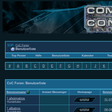
CnC Foren
Benutzerliste
Top Poster
Hilfe
Benutzerliste
Kalender
Tea
#
A
B
C
D
E
F
G
H
I
J
K
CnC Foren: Benutzerliste
Benutzername
Instant Messenger
Homepage
Registr
! ahoimatros
31-0
Hundefutter
! albatros
08-0
Hundefutter