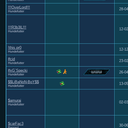
!!!OverLord!!!
28-0
Hundefutter
!!!R3b3lL!!!
12-0
Hundefutter
!this.pr0
12-1
Hundefutter
#cid
23-0
Hundefutter
#xG`Specki
26-0
Hundefutter
$$LiBaNoN-BoY$$
13-0
Hundefutter
$amurai
02-0
Hundefutter
$carFac3
30-0
Banned