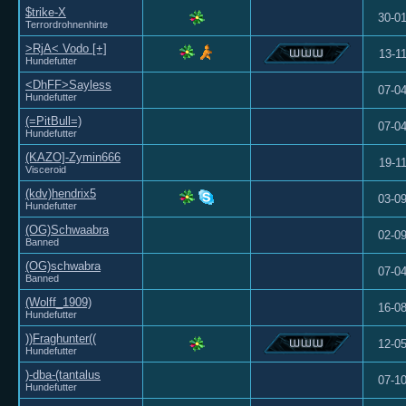
$trike-X
30-0
Terrordrohnenhirte
>RjA< Vodo [+]
13-1
Hundefutter
<DhFF>Sayless
07-0
Hundefutter
(=PitBull=)
07-0
Hundefutter
(KAZO]-Zymin666
19-1
Visceroid
(kdv)hendrix5
03-0
Hundefutter
(OG)Schwaabra
02-0
Banned
(OG)schwabra
07-0
Banned
(Wolff_1909)
16-0
Hundefutter
))Fraghunter((
12-0
Hundefutter
)-dba-(tantalus
07-1
Hundefutter