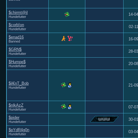
$chirmt@il
14-0
Hundefutter
$corb!on
02-1
Hundefutter
$enad16
16-0
Banned
$GRN$
28-0
Hundefutter
$Humpe$
20-0
Hundefutter
$il€nT_Bob
21-0
Hundefutter
$n|kAzZ
07-0
Hundefutter
$pider
30-0
Hundefutter
$pYdR4g0n
03-0
Hundefutter