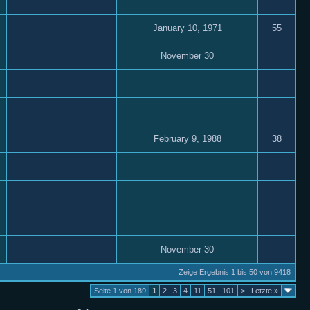
January 10, 1971
55
November 30
February 9, 1988
38
November 30
Zeige Ergebnis 1 bis 50 von 9418
Seite 1 von 189
1
2
3
4
11
51
101
>
Letzte
»