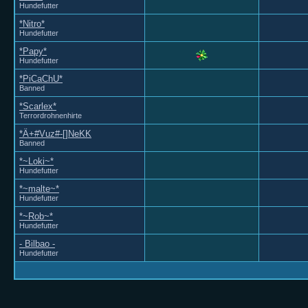
Hundefutter
*Nitro*
Hundefutter
*Papy*
Hundefutter
*PiCaChU*
Banned
*Scarlex*
Terrordrohnenhirte
*Ä+#Vuz#-[]NeKK
Banned
*~Loki~*
Hundefutter
*~malte~*
Hundefutter
*~Rob~*
Hundefutter
- Bilbao -
Hundefutter