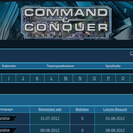
C
Kalender
Teamspeakviewer
Spielhalle
I
J
K
L
M
N
O
P
Q
omepage
Registriert seit
Beiträge
Letzter Besuch
31-07-2012
0
01-08-2012
08-08-2012
0
08-08-2012