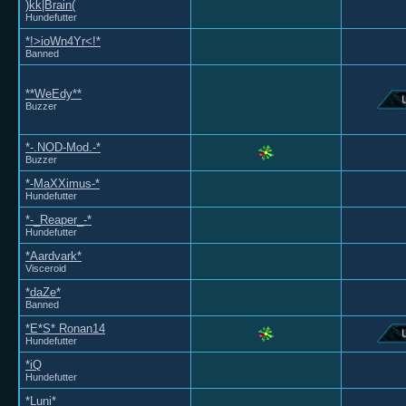
)kk|Brain(
Hundefutter
*!>ioWn4Yr<!*
Banned
**WeEdy**
Buzzer
*-.NOD-Mod.-*
Buzzer
*-MaXXimus-*
Hundefutter
*-_Reaper_-*
Hundefutter
*Aardvark*
Visceroid
*daZe*
Banned
*E*S* Ronan14
Hundefutter
*iQ
Hundefutter
*Luni*