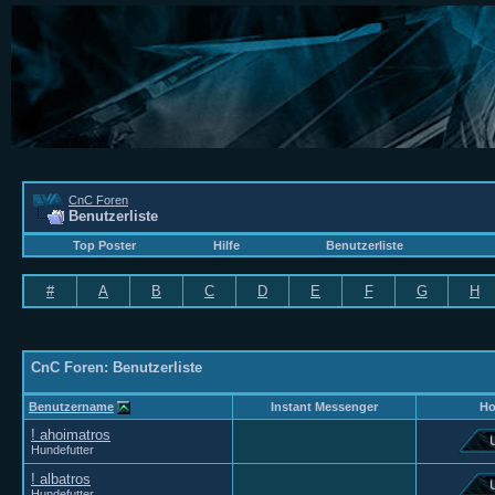
CnC Foren
Benutzerliste
Top Poster
Hilfe
Benutzerliste
#
A
B
C
D
E
F
G
H
CnC Foren: Benutzerliste
Benutzername
Instant Messenger
H
! ahoimatros
Hundefutter
! albatros
Hundefutter