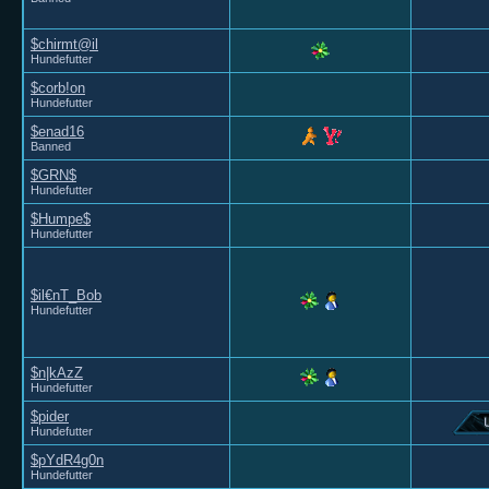
$chirmt@il
Hundefutter
$corb!on
Hundefutter
$enad16
Banned
$GRN$
Hundefutter
$Humpe$
Hundefutter
$il€nT_Bob
Hundefutter
$n|kAzZ
Hundefutter
$pider
Hundefutter
$pYdR4g0n
Hundefutter