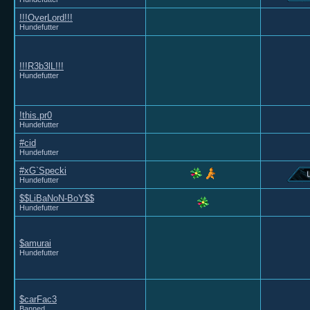
!!!OverLord!!!
Hundefutter
!!!R3b3lL!!!
Hundefutter
!this.pr0
Hundefutter
#cid
Hundefutter
#xG`Specki
Hundefutter
$$LiBaNoN-BoY$$
Hundefutter
$amurai
Hundefutter
$carFac3
Banned