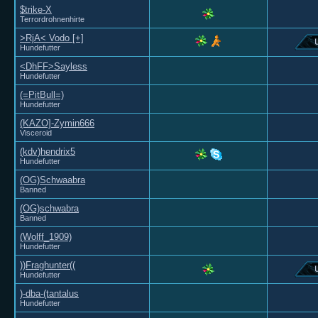
$trike-X
Terrordrohnenhirte
>RjA< Vodo [+]
Hundefutter
<DhFF>Sayless
Hundefutter
(=PitBull=)
Hundefutter
(KAZO]-Zymin666
Visceroid
(kdv)hendrix5
Hundefutter
(OG)Schwaabra
Banned
(OG)schwabra
Banned
(Wolff_1909)
Hundefutter
))Fraghunter((
Hundefutter
)-dba-(tantalus
Hundefutter