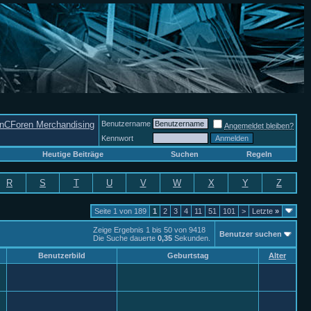
nCForen Merchandising
Benutzername
Angemeldet bleiben?
Kennwort
Heutige Beiträge
Suchen
Regeln
R
S
T
U
V
W
X
Y
Z
Seite 1 von 189
1
2
3
4
11
51
101
>
Letzte
»
Zeige Ergebnis 1 bis 50 von 9418
Benutzer suchen
Die Suche dauerte
0,35
Sekunden.
Benutzerbild
Geburtstag
Alter