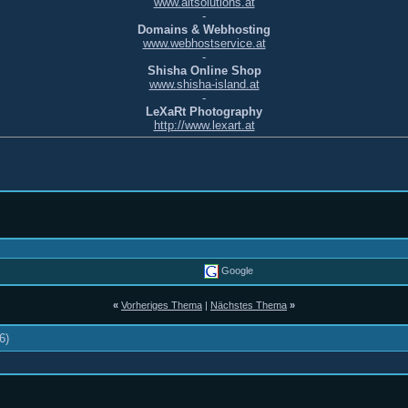
www.aitsolutions.at
-
Domains & Webhosting
www.webhostservice.at
-
Shisha Online Shop
www.shisha-island.at
-
LeXaRt Photography
http://www.lexart.at
Google
«
Vorheriges Thema
|
Nächstes Thema
»
6)