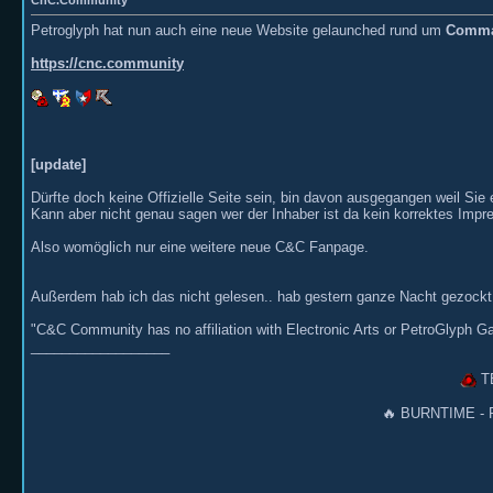
CnC.Community
Petroglyph hat nun auch eine neue Website gelaunched rund um
Comma
https://cnc.community
[update]
Dürfte doch keine Offizielle Seite sein, bin davon ausgegangen weil Sie 
Kann aber nicht genau sagen wer der Inhaber ist da kein korrektes Imp
Also womöglich nur eine weitere neue C&C Fanpage.
Außerdem hab ich das nicht gelesen.. hab gestern ganze Nacht gezockt 
"C&C Community has no affiliation with Electronic Arts or PetroGlyph 
__________________
TB
🔥 BURNTIME - P