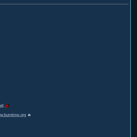
et
w.burntime.org
🔥