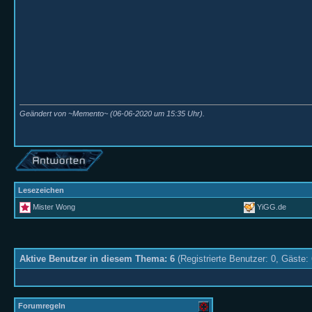
Geändert von ~Memento~ (06-06-2020 um
15:35
Uhr).
Lesezeichen
Mister Wong
YiGG.de
Aktive Benutzer in diesem Thema: 6
(Registrierte Benutzer: 0, Gäste: 
Forumregeln