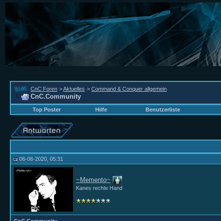
CnC Foren
>
Aktuelles
>
Command & Conquer allgemein
CnC.Community
Top Poster
Hilfe
Benutzerliste
06-06-2020, 05:31
~Memento~
Kanes rechte Hand