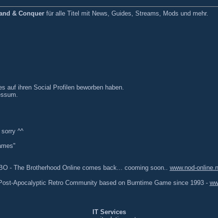
nd & Conquer
für alle Titel mit News, Guides, Streams, Mods und mehr.
es auf ihren Social Profilen beworben haben.
ressum.
sorry ^^
Games"
O - The Brotherhood Online comes back... cooming soon..
www.nod-online.n
ost-Apocalyptic Retro Community based on Burntime Game since 1993 -
ww
IT Services