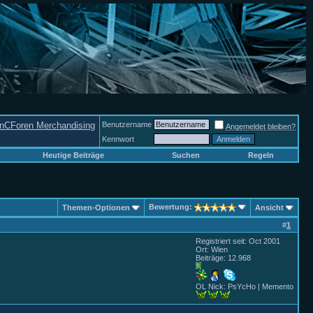
nCForen Merchandising
Benutzername
Angemeldet bleiben?
Kennwort
Heutige Beiträge
Suchen
Regeln
Bewertung:
Themen-Optionen
Ansicht
#
1
Registriert seit: Oct 2001
Ort: Wien
Beiträge: 12.968
OL Nick: PsYcHo | Memento