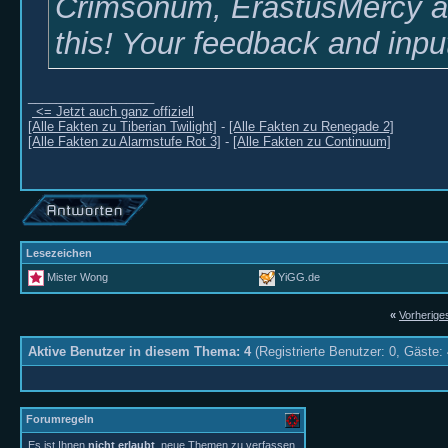
Crimsonum, ErastusMercy and
this! Your feedback and inpu
__________________
<= Jetzt auch ganz offiziell
[Alle Fakten zu Tiberian Twilight]
-
[Alle Fakten zu Renegade 2]
[Alle Fakten zu Alarmstufe Rot 3]
-
[Alle Fakten zu Continuum]
Lesezeichen
Mister Wong
YiGG.de
«
Vorherig
Aktive Benutzer in diesem Thema: 4
(Registrierte Benutzer: 0, Gäste: 
Forumregeln
Es ist Ihnen
nicht erlaubt
, neue Themen zu verfassen.