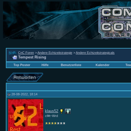
CnC Foren
>
Andere Echtzeitstrategie
>
Andere Echtzeitstrategicals
Tempest Rising
Top Poster
Hilfe
Benutzerliste
Kalender
Tea
28-08-2022, 18:14
klaus52
cf#t~Wrd