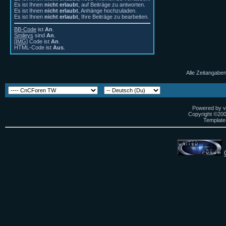
Es ist Ihnen
nicht erlaubt
, auf Beiträge zu antworten.
Es ist Ihnen
nicht erlaubt
, Anhänge hochzuladen.
Es ist Ihnen
nicht erlaubt
, Ihre Beiträge zu bearbeiten.
BB-Code
ist
An
.
Smileys
sind
An
.
[IMG]
Code ist
An
.
HTML-Code ist
Aus
.
Alle Zeitangaben
Powered by vB
Copyright ©2000
Template