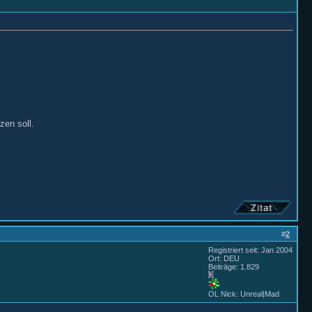
zen soll.
#
2
Registriert seit: Jan 2004
Ort: DEU
Beiträge: 1.829
OL Nick: Unreal|Mad