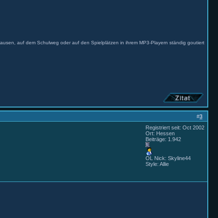
usen, auf dem Schulweg oder auf den Spielplätzen in ihrem MP3-Playern ständig goutiert
#
3
Registriert seit: Oct 2002
Ort: Hessen
Beiträge: 1.942
OL Nick: Skyline44
Style: Allie