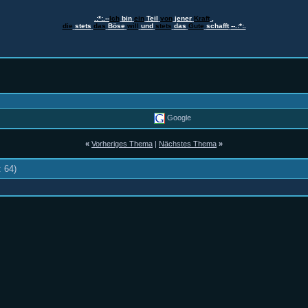
.:*:.--
Ich
bin
ein
Teil
von
jener
Kraft
,
die
stets
das
Böse
will
und
stets
das
Gute
schafft
--.:*:.
Google
«
Vorheriges Thema
|
Nächstes Thema
»
: 64)