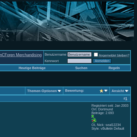
nCForen Merchandising
Benutzername
Angemeldet bleiben?
Kennwort
Heutige Beiträge
Suchen
Regeln
Bewertung:
Themen-Optionen
Ansicht
#
1
Registriert seit: Jan 2003
Ort: Dortmund
Beiträge: 2.693
OL Nick: seal12234
Style: vBulletin Default