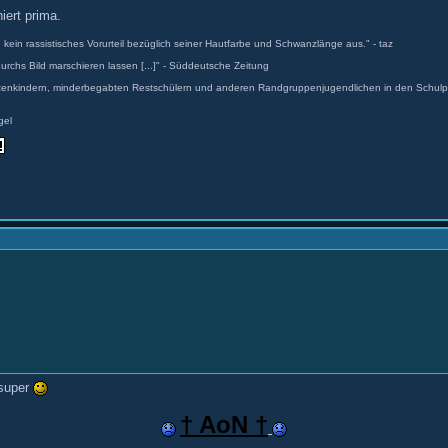
iert prima.
 kein rassistisches Vorurteil bezüglich seiner Hautfarbe und Schwanzlänge aus." - taz
durchs Bild marschieren lassen [...]" - Süddeutsche Zeitung
antenkindern, minderbegabten Restschülern und anderen Randgruppenjugendlichen in den Schulpa
gel
 super
† AoN †