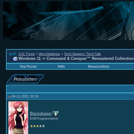
CnC Foren
>
Verschiedenes
>
Tech-Support / Tech-Talk
Windows 11 -> Command & Conquer™ Remastered Collection
Top Poster
Hilfe
Benutzerliste
04-11-2022, 00:30
Blackdragon
EVA Programmierer