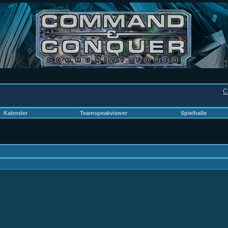
C
Kalender
Teamspeakviewer
Spielhalle