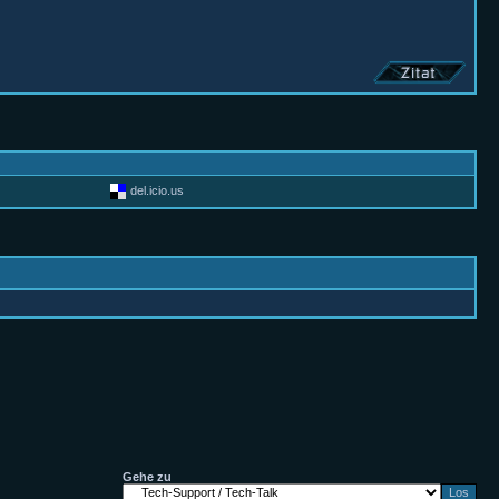
del.icio.us
Gehe zu