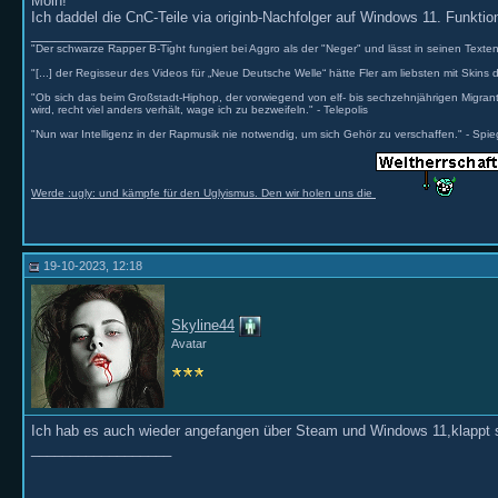
Moin!
Ich daddel die CnC-Teile via originb-Nachfolger auf Windows 11. Funktion
__________________
"Der schwarze Rapper B-Tight fungiert bei Aggro als der "Neger" und lässt in seinen Texten
"[...] der Regisseur des Videos für „Neue Deutsche Welle“ hätte Fler am liebsten mit Skins 
"Ob sich das beim Großstadt-Hiphop, der vorwiegend von elf- bis sechzehnjährigen Migr
wird, recht viel anders verhält, wage ich zu bezweifeln." - Telepolis
"Nun war Intelligenz in der Rapmusik nie notwendig, um sich Gehör zu verschaffen." - Spie
Werde :ugly: und kämpfe für den Uglyismus. Den wir holen uns die
19-10-2023, 12:18
Skyline44
Avatar
Ich hab es auch wieder angefangen über Steam und Windows 11,klappt
__________________