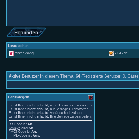
Lesezeichen
Mister Wong
YiGG.de
Aktive Benutzer in diesem Thema: 64
(Registrierte Benutzer: 0, Gäste
Forumregeln
Es ist Ihnen
nicht erlaubt
, neue Themen zu verfassen.
Es ist Ihnen
nicht erlaubt
, auf Beiträge zu antworten.
Es ist Ihnen
nicht erlaubt
, Anhänge hochzuladen.
Es ist Ihnen
nicht erlaubt
, Ihre Beiträge zu bearbeiten.
BB-Code
ist
An
.
Smileys
sind
An
.
[IMG]
Code ist
An
.
HTML-Code ist
Aus
.