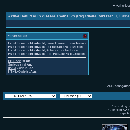
«
Vorherig
Aktive Benutzer in diesem Thema: 75
(Registrierte Benutzer: 0, Gäste
Forumregeln
Es ist Ihnen
nicht erlaubt
, neue Themen zu verfassen.
Es ist Ihnen
nicht erlaubt
, auf Beiträge zu antworten.
Es ist Ihnen
nicht erlaubt
, Anhänge hochzuladen.
Es ist Ihnen
nicht erlaubt
, Ihre Beiträge zu bearbeiten.
BB-Code
ist
An
.
Smileys
sind
An
.
[IMG]
Code ist
An
.
HTML-Code ist
Aus
.
Alle Zeitangaben
Powered by vB
Copyright ©2000
Template