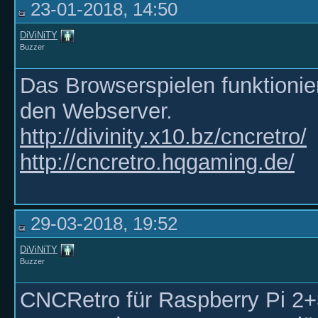
23-01-2018, 14:50
DiViNiTY
Buzzer
Das Browserspielen funktionie
den Webserver.
http://divinity.x10.bz/cncretro/
http://cncretro.hqgaming.de/
29-03-2018, 19:52
DiViNiTY
Buzzer
CNCRetro für Raspberry Pi 2