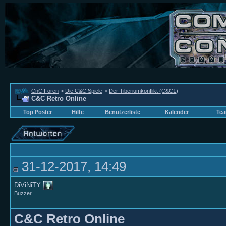
CnC Foren
>
Die C&C Spiele
>
Der Tiberiumkonflikt (C&C1)
C&C Retro Online
Top Poster
Hilfe
Benutzerliste
Kalender
Tea
31-12-2017, 14:49
DiViNiTY
Buzzer
C&C Retro Online