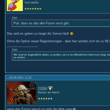
Tech-Admin
Zitat:
Puh, dass es das alte Forum noch gibt.
Das wird es geben so lange der Server läuft
Ohne die Option neuer Registrierungen - aber hier würden sich eh zu 99
__________________
Zitat:
Wir sind im Augenblick dabei, zu prüfen, ob es im öffentlichen Interesse liegt, ih
zu stellen.
28-06-2022, 11:25
YODA
Meister der Macht
wenn das Forum wesch ist geht die Welt unter