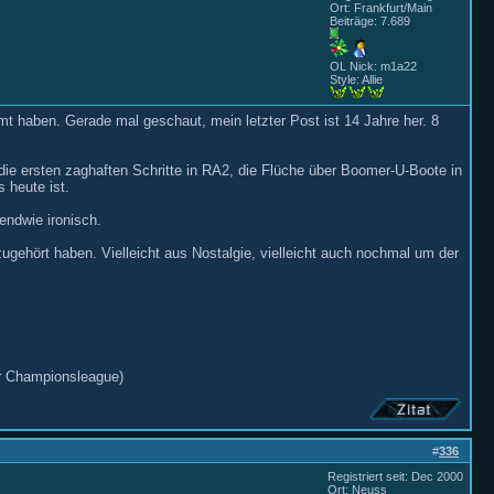
Ort: Frankfurt/Main
Beiträge: 7.689
OL Nick: m1a22
Style: Allie
t haben. Gerade mal geschaut, mein letzter Post ist 14 Jahre her. 8
ie ersten zaghaften Schritte in RA2, die Flüche über Boomer-U-Boote in
 heute ist.
endwie ironisch.
gehört haben. Vielleicht aus Nostalgie, vielleicht auch nochmal um der
er Championsleague)
#
336
Registriert seit: Dec 2000
Ort: Neuss