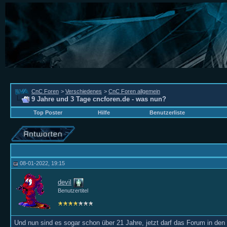
CnC Foren
>
Verschiedenes
>
CnC Foren allgemein
9 Jahre und 3 Tage cncforen.de - was nun?
Top Poster
Hilfe
Benutzerliste
08-01-2022, 19:15
devil
Benutzertitel
Und nun sind es sogar schon über 21 Jahre, jetzt darf das Forum in den