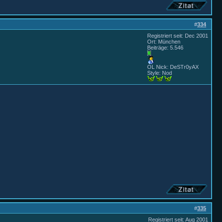
#
334
Registriert seit: Dec 2001
Ort: München
Beiträge: 5.546
OL Nick: DeSTr0yAX
Style: Nod
#
335
Registriert seit: Aug 2001