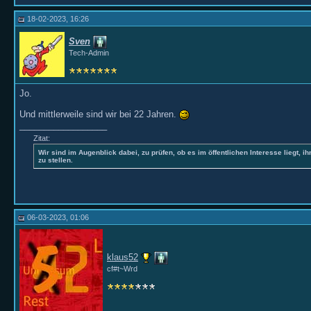
18-02-2023, 16:26
Sven
Tech-Admin
Jo.
Und mittlerweile sind wir bei 22 Jahren.
__________________
Zitat:
Wir sind im Augenblick dabei, zu prüfen, ob es im öffentlichen Interesse liegt, ih
zu stellen.
06-03-2023, 01:06
klaus52
cf#t~Wrd