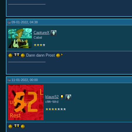
__________________
09-01-2022, 04:38
CaptureX
Cabal
Dann dann Prost
__________________
11-01-2022, 00:00
klaus52
cf#t~Wrd