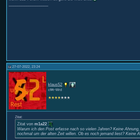
__________________
27-07-2022, 23:24
klaus52
cf#t~Wrd
Zitat:
Zitat von
m1a22
Warum ich den Post erfasse nach so vielen Jahren? Keine Ahnung, v
nochmal um der alten Zeit willen. Ob es noch jemand liest? Keine