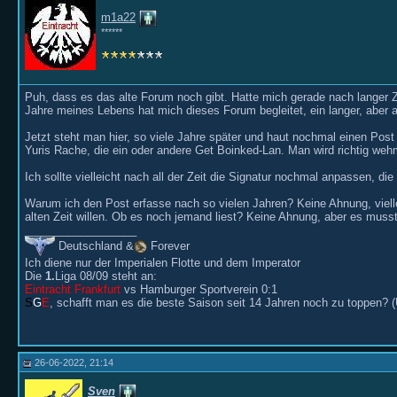
m1a22
******
Puh, dass es das alte Forum noch gibt. Hatte mich gerade nach langer Z
Jahre meines Lebens hat mich dieses Forum begleitet, ein langer, aber au
Jetzt steht man hier, so viele Jahre später und haut nochmal einen Pos
Yuris Rache, die ein oder andere Get Boinked-Lan. Man wird richtig we
Ich sollte vielleicht nach all der Zeit die Signatur nochmal anpassen, d
Warum ich den Post erfasse nach so vielen Jahren? Keine Ahnung, vielle
alten Zeit willen. Ob es noch jemand liest? Keine Ahnung, aber es muss
__________________
Deutschland &
Forever
Ich diene nur der Imperialen Flotte und dem Imperator
Die
1.
Liga 08/09 steht an:
Eintracht Frankfurt
vs Hamburger Sportverein 0:1
S
G
E
, schafft man es die beste Saison seit 14 Jahren noch zu toppen? 
26-06-2022, 21:14
Sven