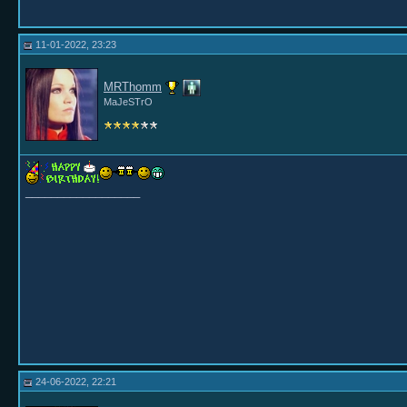
11-01-2022, 23:23
MRThomm
MaJeSTrO
__________________
24-06-2022, 22:21