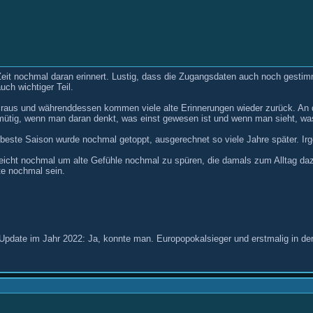
eit nochmal daran erinnert. Lustig, dass die Zugangsdaten auch noch gestimm
ch wichtiger Teil.
t raus und währenddessen kommen viele alte Erinnerungen wieder zurück. An d
hmütig, wenn man daran denkt, was einst gewesen ist und wenn man sieht, was
ie beste Saison wurde nochmal getoppt, ausgerechnet so viele Jahre später. Irg
icht nochmal um alte Gefühle nochmal zu spüren, die damals zum Alltag dazu
te nochmal sein.
(Update im Jahr 2022: Ja, konnte man. Europopokalsieger und erstmalig in d