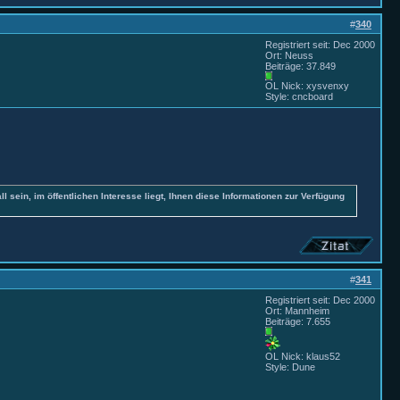
#
340
Registriert seit: Dec 2000
Ort: Neuss
Beiträge: 37.849
OL Nick: xysvenxy
Style: cncboard
all sein, im öffentlichen Interesse liegt, Ihnen diese Informationen zur Verfügung
#
341
Registriert seit: Dec 2000
Ort: Mannheim
Beiträge: 7.655
OL Nick: klaus52
Style: Dune