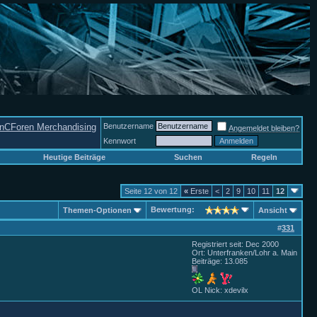
nCForen Merchandising
Benutzername
Angemeldet bleiben?
Kennwort
Heutige Beiträge
Suchen
Regeln
Seite 12 von 12
«
Erste
<
2
9
10
11
12
Bewertung:
Themen-Optionen
Ansicht
#
331
Registriert seit: Dec 2000
Ort: Unterfranken/Lohr a. Main
Beiträge: 13.085
OL Nick: xdevilx