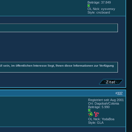
Beiträge: 37.849
OL Nick: xysvenxy
Style: cncboard
all sein, im öffentlichen Interesse liegt, Ihnen diese Informationen zur Verfügung
#
337
Registriert seit: Aug 2001
Ort: Dagobah/Colonia
Beiträge: 5.990
OL Nick: YodaBoa
Style: GLA