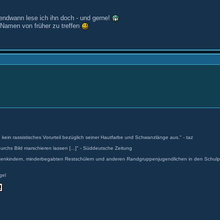
endwann lese ich ihn doch - und gerne!
n Namen von früher zu treffen
 kein rassistisches Vorurteil bezüglich seiner Hautfarbe und Schwanzlänge aus." - taz
durchs Bild marschieren lassen [...]" - Süddeutsche Zeitung
antenkindern, minderbegabten Restschülern und anderen Randgruppenjugendlichen in den Schulpa
gel