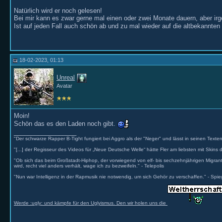
Natürlich wird er noch gelesen!
Bei mir kann es zwar gerne mal einen oder zwei Monate dauern, aber irg
Ist auf jeden Fall auch schön ab und zu mal wieder auf die altbekannte
18-02-2023, 01:13
Unreal
Avatar
Moin!
Schön das es den Laden noch gibt.
__________________
"Der schwarze Rapper B-Tight fungiert bei Aggro als der "Neger" und lässt in seinen Texten
"[...] der Regisseur des Videos für „Neue Deutsche Welle“ hätte Fler am liebsten mit Skins 
"Ob sich das beim Großstadt-Hiphop, der vorwiegend von elf- bis sechzehnjährigen Migr
wird, recht viel anders verhält, wage ich zu bezweifeln." - Telepolis
"Nun war Intelligenz in der Rapmusik nie notwendig, um sich Gehör zu verschaffen." - Spie
Werde :ugly: und kämpfe für den Uglyismus. Den wir holen uns die