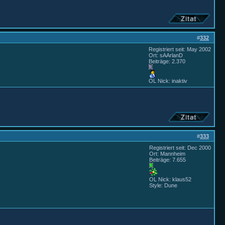
#
332
Registriert seit: May 2002
Ort: sAArlanD
Beiträge: 2.370
OL Nick: inaktiv
#
333
Registriert seit: Dec 2000
Ort: Mannheim
Beiträge: 7.655
OL Nick: klaus52
Style: Dune