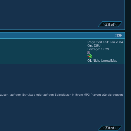
#
339
Registriert seit: Jan 2004
Ort: DEU
Beiträge: 1.829
OL Nick: Unreal|Mad
usen, auf dem Schulweg oder auf den Spielplätzen in ihrem MP3-Playern ständig goutiert