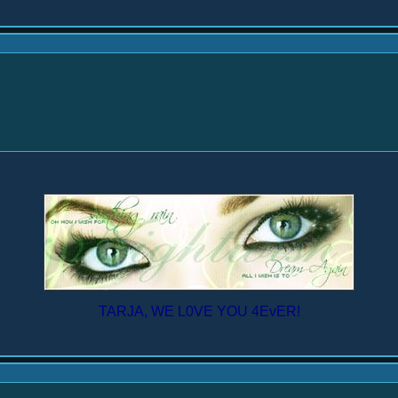
TARJA, WE L0VE YOU 4EvER!