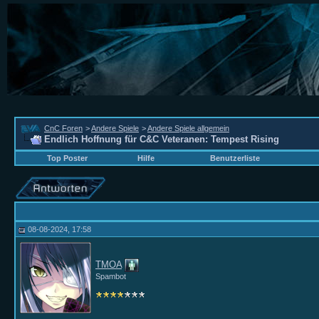
CnC Foren
>
Andere Spiele
>
Andere Spiele allgemein
Endlich Hoffnung für C&C Veteranen: Tempest Rising
Top Poster
Hilfe
Benutzerliste
08-08-2024, 17:58
TMOA
Spambot