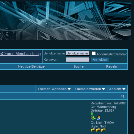
nCForen Merchandising
Benutzername
Angemeldet bleiben?
Kennwort
Heutige Beiträge
Suchen
Regeln
Themen-Optionen
Thema bewerten
Ansicht
#
1
Registriert seit: Jul 2002
Ort: Württemberg
Beiträge: 13.617
OL Nick: TMOA
Style: Nod