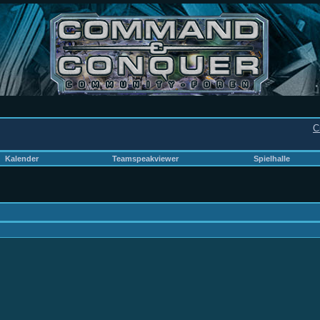
C
Kalender
Teamspeakviewer
Spielhalle