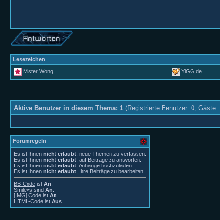
__________________
Lesezeichen
Mister Wong
YiGG.de
Aktive Benutzer in diesem Thema: 1
(Registrierte Benutzer: 0, Gäste: 
Forumregeln
Es ist Ihnen
nicht erlaubt
, neue Themen zu verfassen.
Es ist Ihnen
nicht erlaubt
, auf Beiträge zu antworten.
Es ist Ihnen
nicht erlaubt
, Anhänge hochzuladen.
Es ist Ihnen
nicht erlaubt
, Ihre Beiträge zu bearbeiten.
BB-Code
ist
An
.
Smileys
sind
An
.
[IMG]
Code ist
An
.
HTML-Code ist
Aus
.