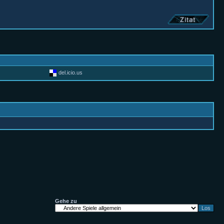
del.icio.us
Gehe zu