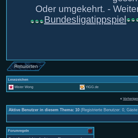
Oder umgekehrt. - Weiter
Bundesligatippspiel
Lesezeichen
Mister Wong
YiGG.de
«
Vorherig
Aktive Benutzer in diesem Thema: 10
(Registrierte Benutzer: 0, Gäste
Forumregeln