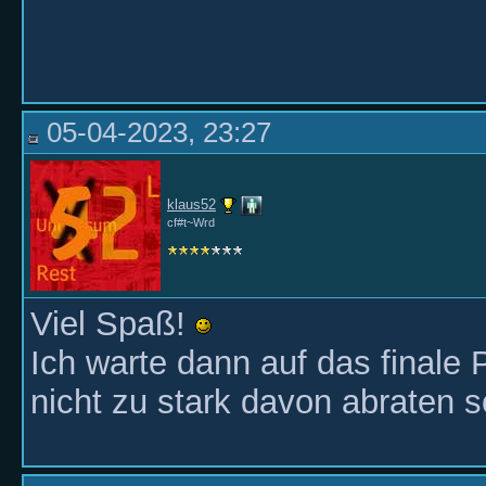
05-04-2023, 23:27
klaus52
cf#t~Wrd
Viel Spaß!
Ich warte dann auf das finale
nicht zu stark davon abraten s